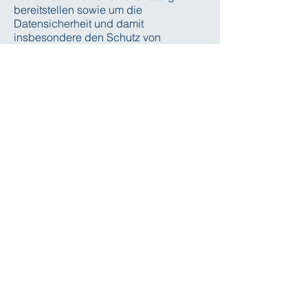
bereitstellen sowie um die
Datensicherheit und damit
insbesondere den Schutz von
Personendaten sicherstellen zu
können – auch durch Dritte oder mit
Hilfe von Dritten.
8. Benachrichtigungen und
Mitteilungen
Wir versenden Benachrichtigungen
und Mitteilungen wie beispielsweise
Newsletter per E-Mail und über andere
Kommunikationskanäle wie
beispielsweise Instant Messaging.
Benachrichtigungen und Mitteilungen
können Weblinks oder Zählpixel
enthalten, die erfassen, ob eine
Mitteilung geöffnet wurde und welche
Weblinks dabei angeklickt wurden.
Solche Weblinks und Zählpixel können
die Nutzung von Benachrichtigungen