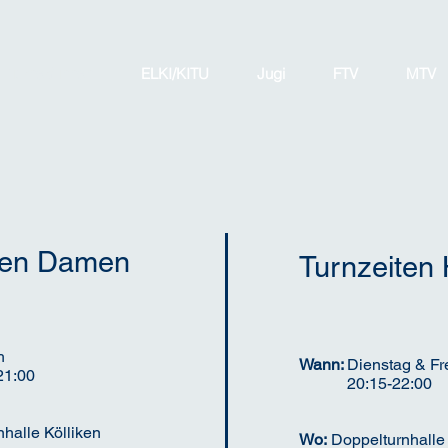
Turner/-innen
ELKI/KITU
Jugi
FTV
MTV
ten Damen
Turnzeiten
h
Wann:
Dienstag & Fr
21:00
20:15-22:00
halle Kölliken
Wo:
Doppelturnhalle 