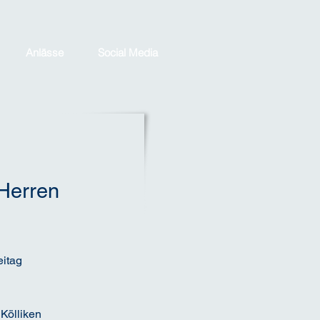
Anlässe
Social Media
 Herren
eitag
Kölliken