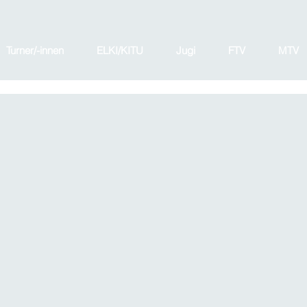
Turner/-innen
ELKI/KITU
Jugi
FTV
MTV