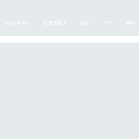
Turner/-innen
ELKI/KITU
Jugi
FTV
MTV