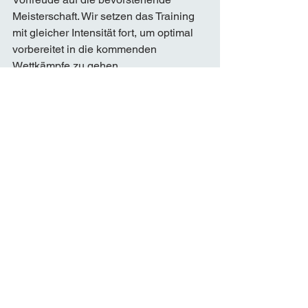
Meisterschaft. Wir setzen das Training 
mit gleicher Intensität fort, um optimal 
vorbereitet in die kommenden 
Wettkämpfe zu gehen.
Das Leiterteam der Jugendriege 
Kölliken ist stolz auf die Leistungen 
ihrer Spieler und freut sich auf die 
Herausforderungen der kommenden 
Saison.
Weitere Bilder