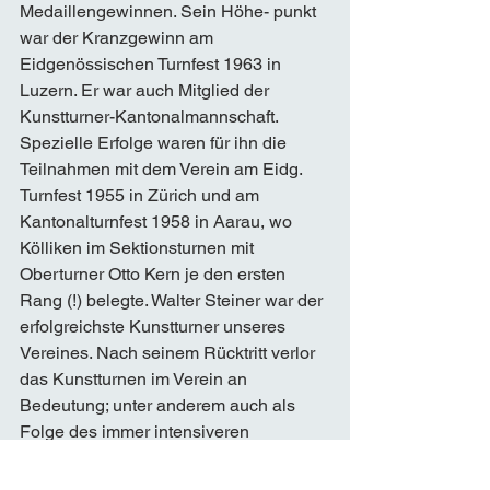
Medaillengewinnen. Sein Höhe- punkt 
war der Kranzgewinn am 
Eidgenössischen Turnfest 1963 in 
Luzern. Er war auch Mitglied der 
Kunstturner-Kantonalmannschaft. 
Spezielle Erfolge waren für ihn die 
Teilnahmen mit dem Verein am Eidg. 
Turnfest 1955 in Zürich und am 
Kantonalturnfest 1958 in Aarau, wo 
Kölliken im Sektionsturnen mit 
Oberturner Otto Kern je den ersten 
Rang (!) belegte. Walter Steiner war der 
erfolgreichste Kunstturner unseres 
Vereines. Nach seinem Rücktritt verlor 
das Kunstturnen im Verein an 
Bedeutung; unter anderem auch als 
Folge des immer intensiveren 
Trainings, welches zudem modernere 
Geräte und weit mehr Zeit erforderte. 